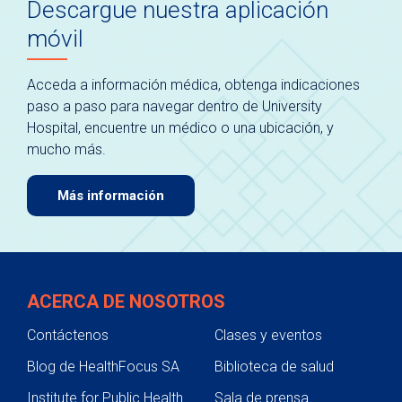
Descargue nuestra aplicación
móvil
Acceda a información médica, obtenga indicaciones
paso a paso para navegar dentro de University
Hospital, encuentre un médico o una ubicación, y
mucho más.
Más información
ACERCA DE NOSOTROS
Contáctenos
Clases y eventos
Blog de HealthFocus SA
Biblioteca de salud
Institute for Public Health
Sala de prensa