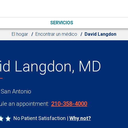
SERVICIOS
El hogar
Encontrar un médico
David Langdon
id Langdon, MD
 San Antonio
le an appointment:
210-358-4000
No Patient Satisfaction
Why not?