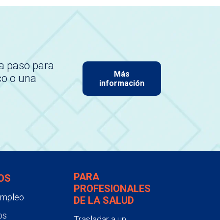
a paso para
Más
co o una
información
PARA
OS
PROFESIONALES
empleo
DE LA SALUD
os
Trasladar a un