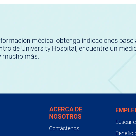
nformación médica, obtenga indicaciones paso 
tro de University Hospital, encuentre un médi
 y mucho más.
ACERCA DE
EMPLE
NOSOTROS
Buscar 
Contáctenos
Benefici