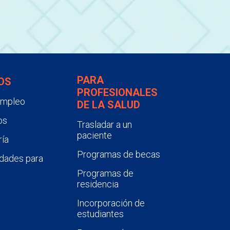
PARA
OS
PROFESIONALES
empleo
DE LA SALUD
os
Trasladar a un
paciente
ía
Programas de becas
dades para
Programas de
residencia
Incorporación de
estudiantes