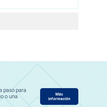
a paso para
Más
co o una
información