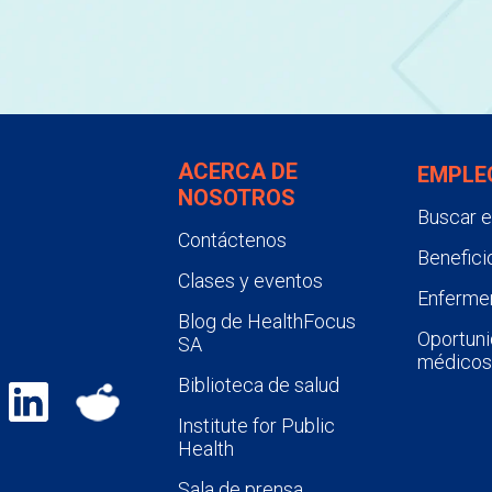
ACERCA DE
EMPLE
NOSOTROS
Buscar 
Contáctenos
Benefici
Clases y eventos
Enfermer
Blog de HealthFocus
Oportuni
SA
médicos
Biblioteca de salud
Institute for Public
Health
Sala de prensa