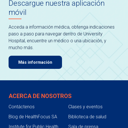
Descargue nuestra aplicación
móvil
Acceda a información médica, obtenga indicaciones
paso a paso para navegar dentro de University
Hospital, encuentre un médico o una ubicación, y
mucho más.
Más información
ACERCA DE NOSOTROS
Contáctenos
Clases y eventos
Blog de HealthFocus SA
Biblioteca de salud
Institute for Public Health
Sala de prensa