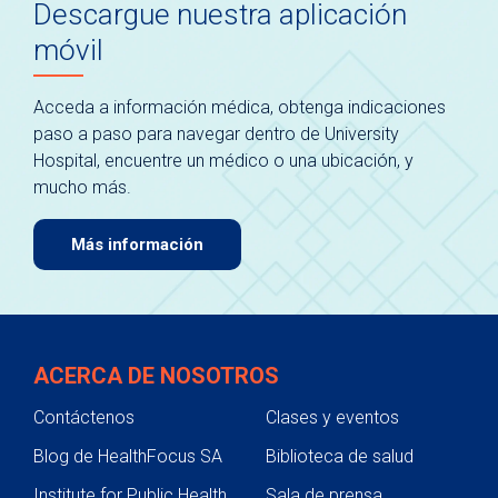
Descargue nuestra aplicación
móvil
Acceda a información médica, obtenga indicaciones
paso a paso para navegar dentro de University
Hospital, encuentre un médico o una ubicación, y
mucho más.
Más información
ACERCA DE NOSOTROS
Contáctenos
Clases y eventos
Blog de HealthFocus SA
Biblioteca de salud
Institute for Public Health
Sala de prensa