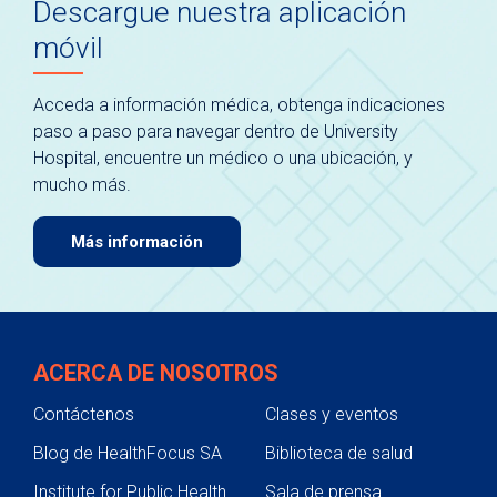
Descargue nuestra aplicación
móvil
Acceda a información médica, obtenga indicaciones
paso a paso para navegar dentro de University
Hospital, encuentre un médico o una ubicación, y
mucho más.
Más información
ACERCA DE NOSOTROS
Contáctenos
Clases y eventos
Blog de HealthFocus SA
Biblioteca de salud
Institute for Public Health
Sala de prensa