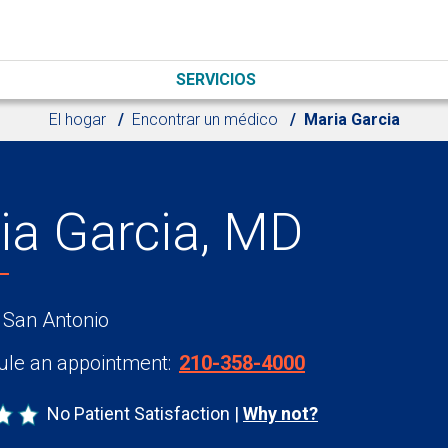
SERVICIOS
El hogar
Encontrar un médico
Maria Garcia
ia Garcia, MD
 San Antonio
le an appointment:
210-358-4000
No Patient Satisfaction
Why not?