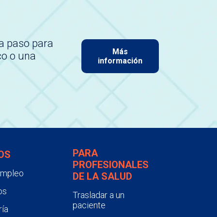
a paso para
Más
co o una
información
PARA
OS
PROFESIONALES
empleo
DE LA SALUD
os
Trasladar a un
paciente
ía