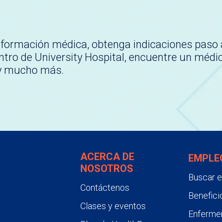
nformación médica, obtenga indicaciones paso 
tro de University Hospital, encuentre un médi
 y mucho más.
ACERCA DE
EMPLE
NOSOTROS
Buscar 
Contáctenos
Benefici
Clases y eventos
Enfermer