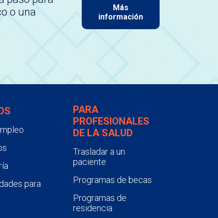
Más
co o una
información
PARA
OS
PROFESIONALES
empleo
DE LA SALUD
os
Trasladar a un
paciente
ía
Programas de becas
dades para
Programas de
residencia