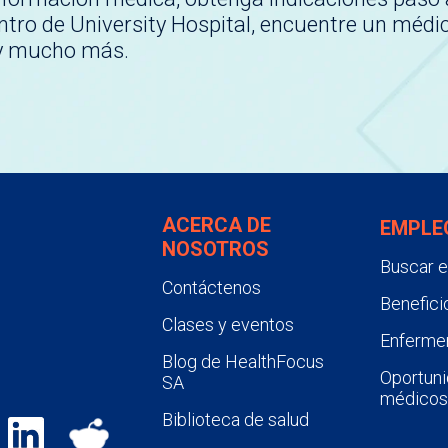
tro de University Hospital, encuentre un médi
 y mucho más.
ACERCA DE
EMPLE
NOSOTROS
Buscar 
Contáctenos
Benefici
Clases y eventos
Enfermer
Blog de HealthFocus
Oportuni
SA
médicos
Biblioteca de salud