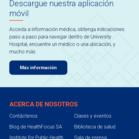
Descargue nuestra aplicación
móvil
Acceda a información médica, obtenga indicaciones
paso a paso para navegar dentro de University
Hospital, encuentre un médico o una ubicación, y
mucho más.
Más información
ACERCA DE NOSOTROS
Contáctenos
Clases y eventos
Blog de HealthFocus SA
Biblioteca de salud
Institute for Public Health
Sala de prensa