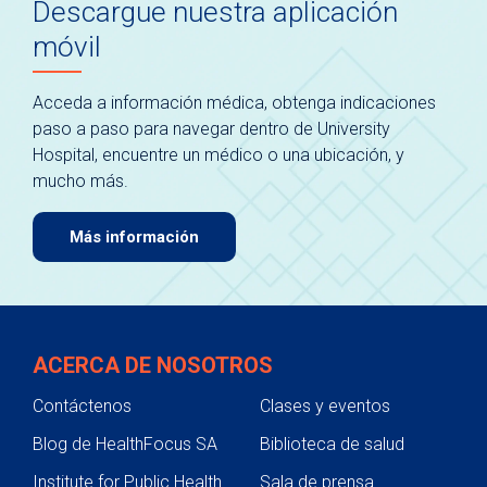
Descargue nuestra aplicación
móvil
Acceda a información médica, obtenga indicaciones
paso a paso para navegar dentro de University
Hospital, encuentre un médico o una ubicación, y
mucho más.
Más información
ACERCA DE NOSOTROS
Contáctenos
Clases y eventos
Blog de HealthFocus SA
Biblioteca de salud
Institute for Public Health
Sala de prensa