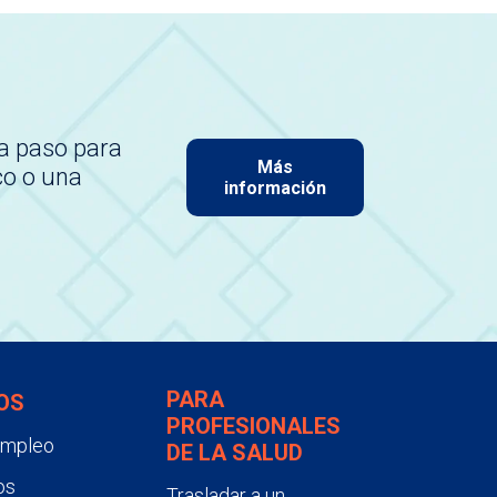
a paso para
Más
co o una
información
PARA
OS
PROFESIONALES
empleo
DE LA SALUD
os
Trasladar a un