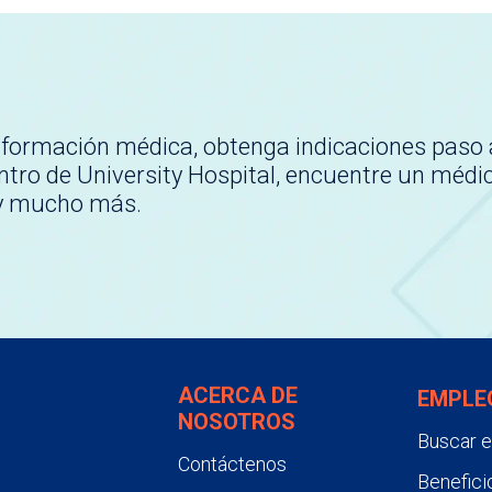
nformación médica, obtenga indicaciones paso 
tro de University Hospital, encuentre un médi
 y mucho más.
ACERCA DE
EMPLE
NOSOTROS
Buscar 
Contáctenos
Benefici