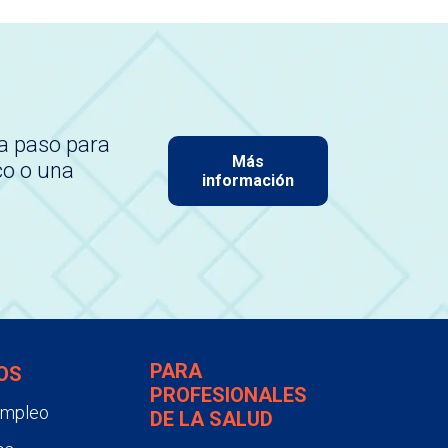
a paso para
Más
co o una
información
PARA
OS
PROFESIONALES
empleo
DE LA SALUD