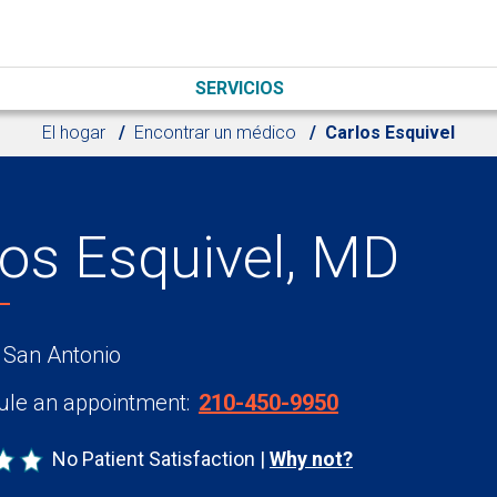
SERVICIOS
El hogar
Encontrar un médico
Carlos Esquivel
los Esquivel, MD
 San Antonio
le an appointment:
210-450-9950
No Patient Satisfaction
Why not?