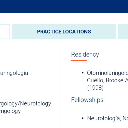
PRACTICE LOCATIONS
Residency
laringología
Otorrinolaringol
Cuello, Brooke 
(1998)
Fellowships
ygology/Neurotology
yngology
Neurotología, N