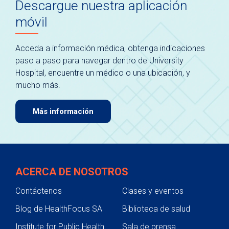
Descargue nuestra aplicación
móvil
Acceda a información médica, obtenga indicaciones
paso a paso para navegar dentro de University
Hospital, encuentre un médico o una ubicación, y
mucho más.
Más información
ACERCA DE NOSOTROS
Contáctenos
Clases y eventos
Blog de HealthFocus SA
Biblioteca de salud
Institute for Public Health
Sala de prensa