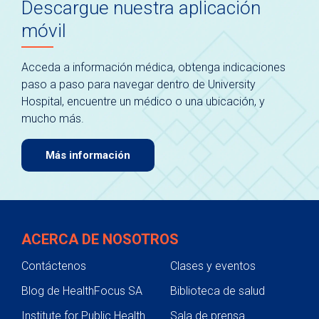
Descargue nuestra aplicación
móvil
Acceda a información médica, obtenga indicaciones
paso a paso para navegar dentro de University
Hospital, encuentre un médico o una ubicación, y
mucho más.
Más información
ACERCA DE NOSOTROS
Contáctenos
Clases y eventos
Blog de HealthFocus SA
Biblioteca de salud
Institute for Public Health
Sala de prensa