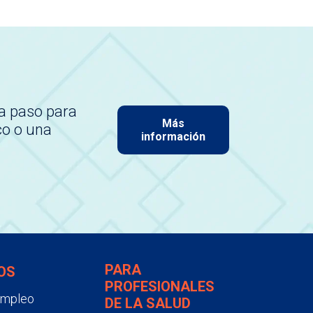
a paso para
Más
co o una
información
PARA
OS
PROFESIONALES
empleo
DE LA SALUD