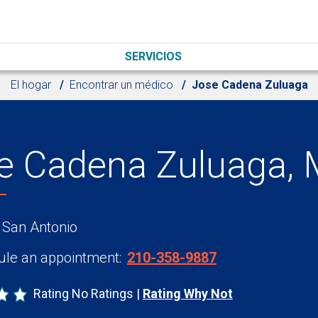
SERVICIOS
El hogar
Encontrar un médico
Jose Cadena Zuluaga
e Cadena Zuluaga,
 San Antonio
le an appointment:
210-358-9887
Rating No Ratings
Rating Why Not