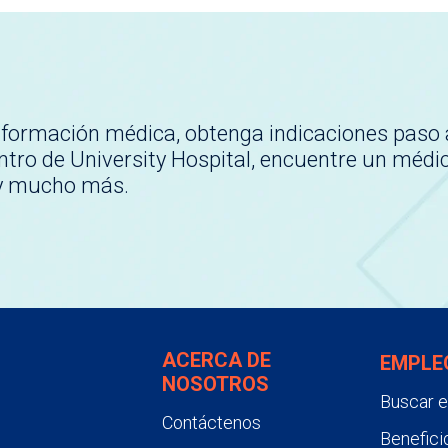
nformación médica, obtenga indicaciones paso 
tro de University Hospital, encuentre un médi
 y mucho más.
ACERCA DE
EMPLE
NOSOTROS
Buscar 
Contáctenos
Benefici