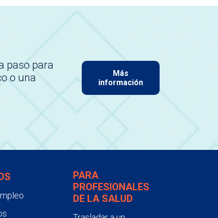
a paso para
Más
co o una
información
PARA
OS
PROFESIONALES
empleo
DE LA SALUD
os
Trasladar a un