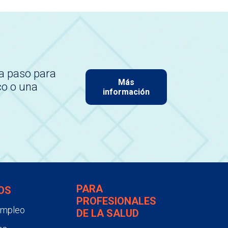
a paso para
Más
co o una
información
PARA
OS
PROFESIONALES
empleo
DE LA SALUD