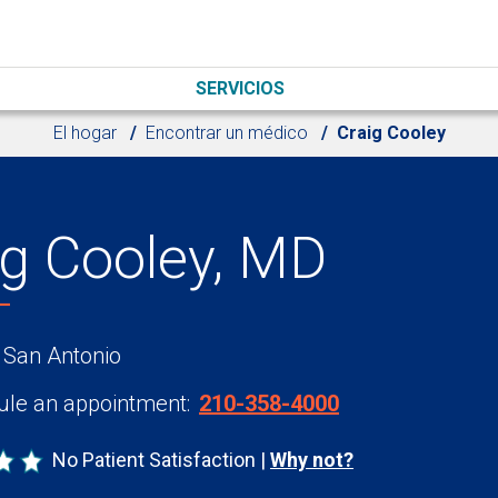
SERVICIOS
El hogar
Encontrar un médico
Craig Cooley
ig Cooley, MD
 San Antonio
le an appointment:
210-358-4000
No Patient Satisfaction
Why not?