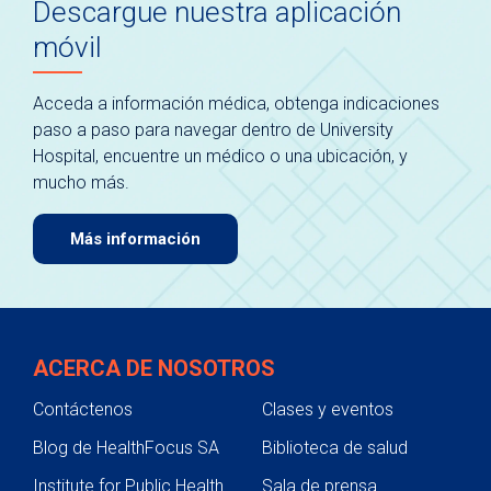
Descargue nuestra aplicación
móvil
Acceda a información médica, obtenga indicaciones
paso a paso para navegar dentro de University
Hospital, encuentre un médico o una ubicación, y
mucho más.
Más información
ACERCA DE NOSOTROS
Contáctenos
Clases y eventos
Blog de HealthFocus SA
Biblioteca de salud
Institute for Public Health
Sala de prensa