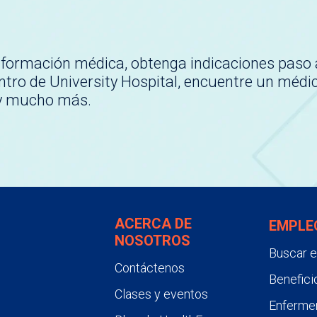
nformación médica, obtenga indicaciones paso 
tro de University Hospital, encuentre un médi
 y mucho más.
ACERCA DE
EMPLE
NOSOTROS
Buscar 
Contáctenos
Benefici
Clases y eventos
Enfermer