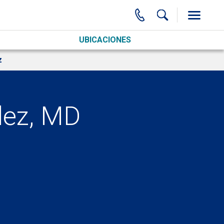
UBICACIONES
z
dez, MD