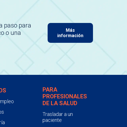
a paso para
Más
co o una
información
PARA
OS
PROFESIONALES
empleo
DE LA SALUD
os
Trasladar a un
paciente
ía