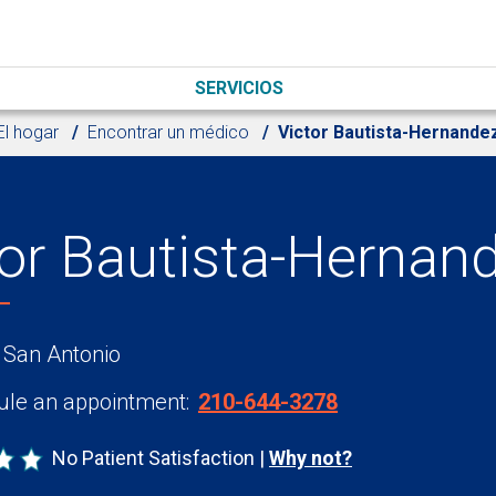
SERVICIOS
El hogar
Encontrar un médico
Victor Bautista-Hernande
tor Bautista-Hernan
 San Antonio
le an appointment:
210-644-3278
No Patient Satisfaction
Why not?