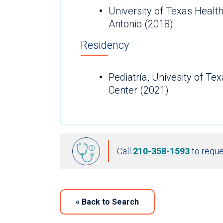
University of Texas Healt
Antonio (2018)
Residency
Pediatría, Univesity of Te
Center (2021)
Call
210-358-1593
to reque
«
Back to Search