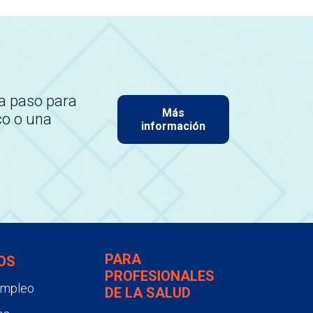
a paso para
Más
co o una
información
PARA
OS
PROFESIONALES
empleo
DE LA SALUD