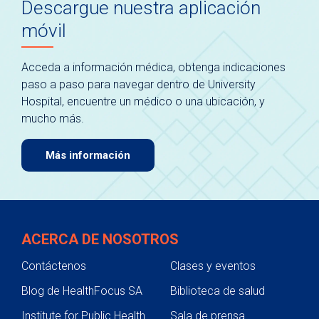
Descargue nuestra aplicación
móvil
Acceda a información médica, obtenga indicaciones
paso a paso para navegar dentro de University
Hospital, encuentre un médico o una ubicación, y
mucho más.
Más información
ACERCA DE NOSOTROS
Contáctenos
Clases y eventos
Blog de HealthFocus SA
Biblioteca de salud
Institute for Public Health
Sala de prensa