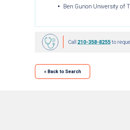
Ben Gurion University of 
Call
210-358-8255
to reque
«
Back to Search