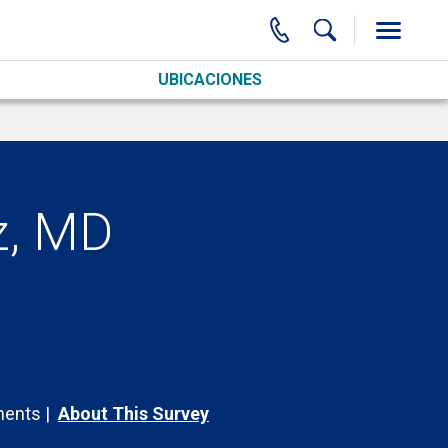
UBICACIONES
z, MD
ents
About This Survey