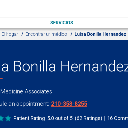
SERVICIOS
El hogar
Encontrar un médico
Luisa Bonilla Hernandez
sa Bonilla Hernande
 Medicine Associates
le an appointment:
210-358-8255
Patient Rating
5.0 out of 5
(62 Ratings)
16 Comm