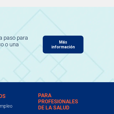
a paso para
Más
co o una
información
PARA
OS
PROFESIONALES
empleo
DE LA SALUD