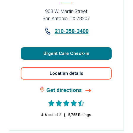
903 W. Martin Street
San Antonio, TX 78207
210-358-3400
Urgent Care Check-in
Location details
Get directions
4.6
out of 5
stars
5,755
Ratings