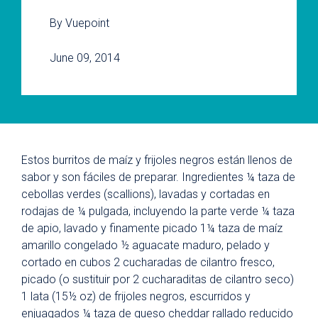
By Vuepoint
June 09, 2014
Estos burritos de maíz y frijoles negros están llenos de
sabor y son fáciles de preparar. Ingredientes ¼ taza de
cebollas verdes (scallions), lavadas y cortadas en
rodajas de ¼ pulgada, incluyendo la parte verde ¼ taza
de apio, lavado y finamente picado 1¼ taza de maíz
amarillo congelado ½ aguacate maduro, pelado y
cortado en cubos 2 cucharadas de cilantro fresco,
picado (o sustituir por 2 cucharaditas de cilantro seco)
1 lata (15½ oz) de frijoles negros, escurridos y
enjuagados ¼ taza de queso cheddar rallado reducido