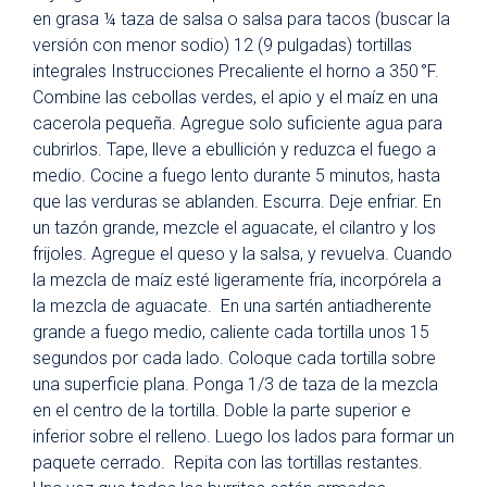
en grasa ¼ taza de salsa o salsa para tacos (buscar la
versión con menor sodio) 12 (9 pulgadas) tortillas
integrales Instrucciones Precaliente el horno a 350 °F.
Combine las cebollas verdes, el apio y el maíz en una
cacerola pequeña. Agregue solo suficiente agua para
cubrirlos. Tape, lleve a ebullición y reduzca el fuego a
medio. Cocine a fuego lento durante 5 minutos, hasta
que las verduras se ablanden. Escurra. Deje enfriar. En
un tazón grande, mezcle el aguacate, el cilantro y los
frijoles. Agregue el queso y la salsa, y revuelva. Cuando
la mezcla de maíz esté ligeramente fría, incorpórela a
la mezcla de aguacate. En una sartén antiadherente
grande a fuego medio, caliente cada tortilla unos 15
segundos por cada lado. Coloque cada tortilla sobre
una superficie plana. Ponga 1/3 de taza de la mezcla
en el centro de la tortilla. Doble la parte superior e
inferior sobre el relleno. Luego los lados para formar un
paquete cerrado. Repita con las tortillas restantes.