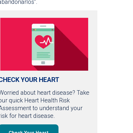
abandonarlos”.
CHECK YOUR HEART
Worried about heart disease? Take
our quick Heart Health Risk
Assessment to understand your
risk for heart disease.
Check Your Heart