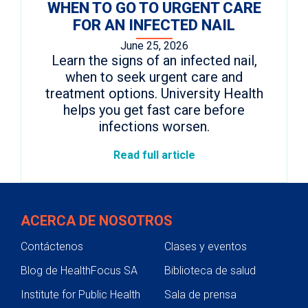
WHEN TO GO TO URGENT CARE
FOR AN INFECTED NAIL
June 25, 2026
Learn the signs of an infected nail,
when to seek urgent care and
treatment options. University Health
helps you get fast care before
infections worsen.
Read full article
ACERCA DE NOSOTROS
Contáctenos
Clases y eventos
Blog de HealthFocus SA
Biblioteca de salud
Institute for Public Health
Sala de prensa